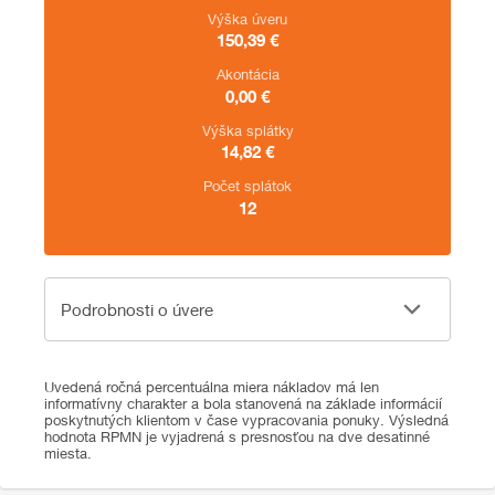
Výška úveru
150,39
€
Akontácia
0,00
€
Výška splátky
14,82
€
Počet splátok
12
Podrobnosti o úvere
Podrobnosti o úvere
Uvedená ročná percentuálna miera nákladov má len
informatívny charakter a bola stanovená na základe informácií
poskytnutých klientom v čase vypracovania ponuky. Výsledná
hodnota RPMN je vyjadrená s presnosťou na dve desatinné
miesta.