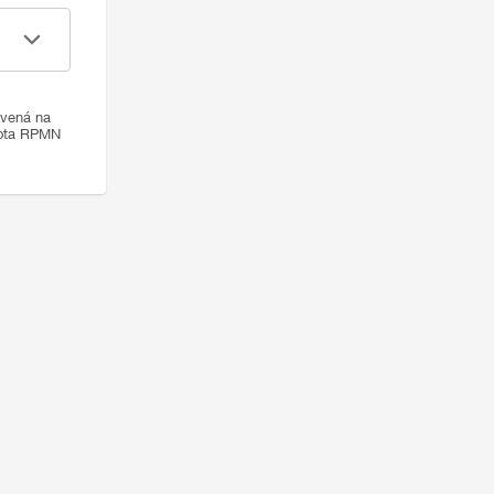
ovená na
nota RPMN