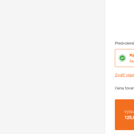
Predvolené
Rý
Ši
Zvoliť vlas
Cena
Cena tovar
Zhrnutie
Výšk
125,