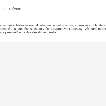
sti o úvere
nosti o úvere
čná percentuálna miera nákladov má len informatívny charakter a bola stan
formácií poskytnutých klientom v čase vypracovania ponuky. Výsledná hod
ná s presnosťou na dve desatinné miesta.