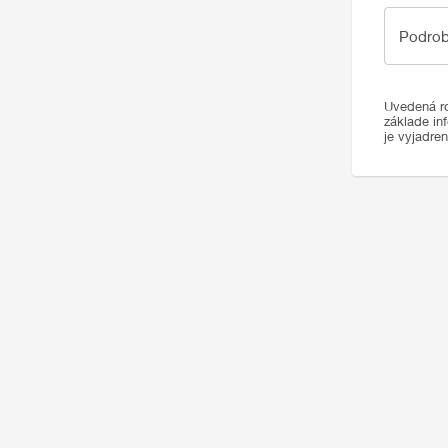
Podrobno
Podrob
Uvedená ro
základe in
je vyjadre