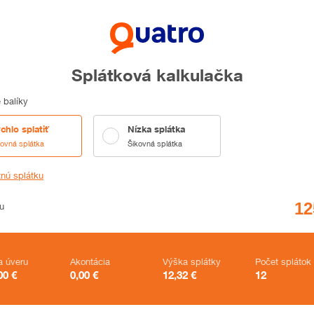
Splátková kalkulačka
 balíky
chlo splatiť
Nízka splátka
kovná splátka
Šikovná splátka
tnú splátku
u
a úveru
Akontácia
Výška splátky
Počet splátok
00
€
0,00
€
12,32
€
12