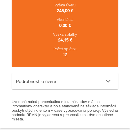
Výška úveru
245,00
€
Akontácia
0,00
€
Výška splátky
24,15
€
Počet splátok
12
Podrobnosti o úvere
Podrobnosti o úvere
Uvedená ročná percentuálna miera nákladov má len
informatívny charakter a bola stanovená na základe informácií
poskytnutých klientom v čase vypracovania ponuky. Výsledná
hodnota RPMN je vyjadrená s presnosťou na dve desatinné
miesta.