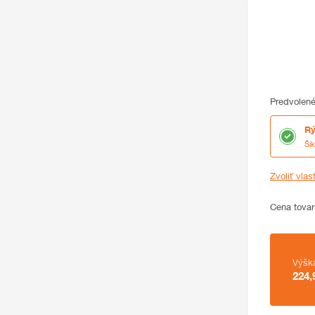
Predvolené
Rý
Ši
Zvoliť vlas
Cena
Cena tovar
Zhrnutie
Výšk
224,