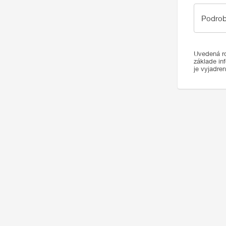
Podrobno
Podrob
Uvedená ro
základe in
je vyjadre