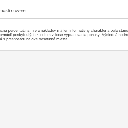
sti o úvere
nosti o úvere
čná percentuálna miera nákladov má len informatívny charakter a bola stan
formácií poskytnutých klientom v čase vypracovania ponuky. Výsledná hod
ná s presnosťou na dve desatinné miesta.