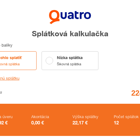
Splátková kalkulačka
 balíky
chlo splatiť
Nízka splátka
kovná splátka
Šikovná splátka
tnú splátku
u
a úveru
Akontácia
Výška splátky
Počet splátok
92
€
0,00
€
22,17
€
12