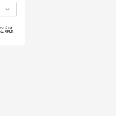
ovená na
nota RPMN