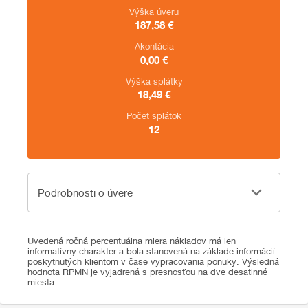
Výška úveru
187,58
€
Akontácia
0,00
€
Výška splátky
18,49
€
Počet splátok
12
Podrobnosti o úvere
Podrobnosti o úvere
Uvedená ročná percentuálna miera nákladov má len
informatívny charakter a bola stanovená na základe informácií
poskytnutých klientom v čase vypracovania ponuky. Výsledná
hodnota RPMN je vyjadrená s presnosťou na dve desatinné
miesta.