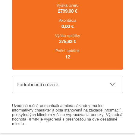
Výška úveru
2799,00
€
Akontácia
0,00
€
Výška splátky
275,82
€
Počet splátok
12
Podrobnosti o úvere
Podrobnosti o úvere
Uvedená ročná percentuálna miera nákladov má len
informatívny charakter a bola stanovená na základe informácií
poskytnutých klientom v čase vypracovania ponuky. Výsledná
hodnota RPMN je vyjadrená s presnosťou na dve desatinné
miesta.