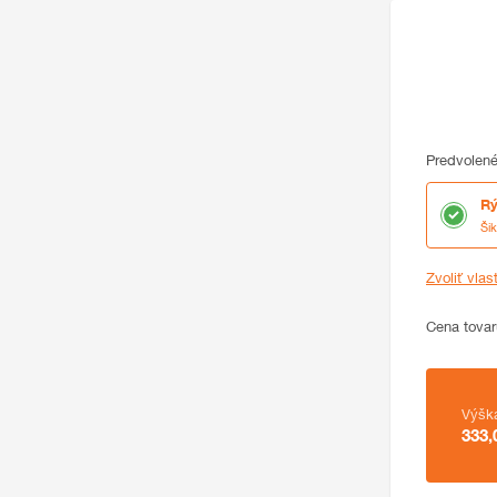
Predvolené
Rý
Ši
Zvoliť vlas
Cena
Cena tovar
Zhrnutie
Výšk
333,