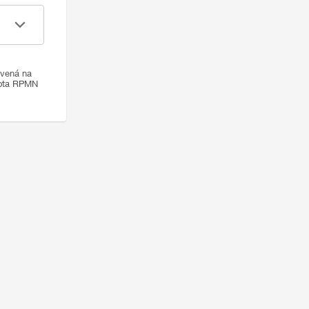
ovená na
nota RPMN