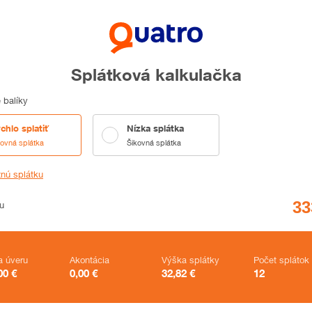
Splátková kalkulačka
 balíky
chlo splatiť
Nízka splátka
kovná splátka
Šikovná splátka
tnú splátku
u
a úveru
Akontácia
Výška splátky
Počet splátok
00
€
0,00
€
32,82
€
12