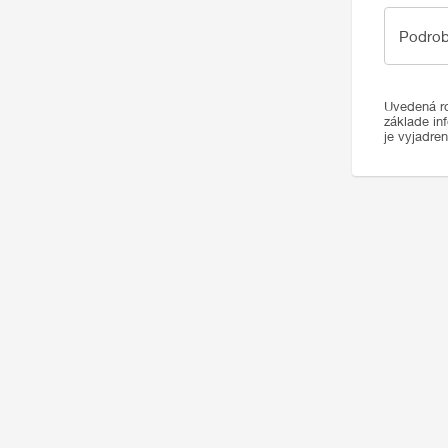
Podrobno
Podrob
Uvedená ro
základe in
je vyjadre