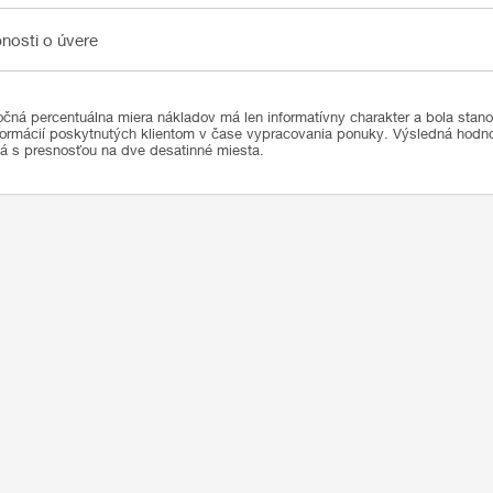
sti o úvere
nosti o úvere
čná percentuálna miera nákladov má len informatívny charakter a bola stan
formácií poskytnutých klientom v čase vypracovania ponuky. Výsledná hod
ná s presnosťou na dve desatinné miesta.