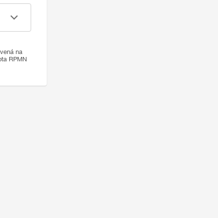
ovená na
nota RPMN