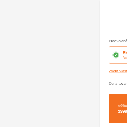
Predvolené
Rý
Ši
Zvoliť vlas
Cena
Cena tovar
Zhrnutie
Výšk
3999