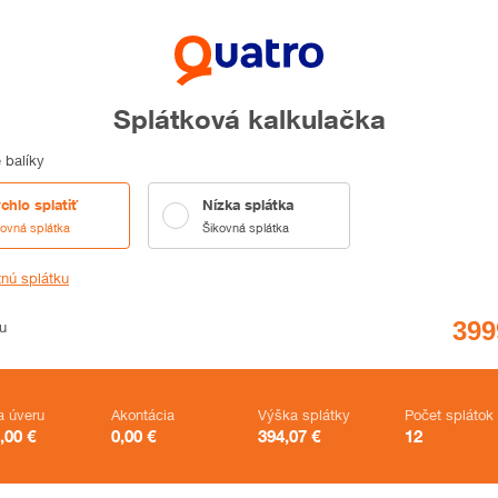
Splátková kalkulačka
 balíky
chlo splatiť
Nízka splátka
kovná splátka
Šikovná splátka
tnú splátku
u
a úveru
Akontácia
Výška splátky
Počet splátok
,00
€
0,00
€
394,07
€
12