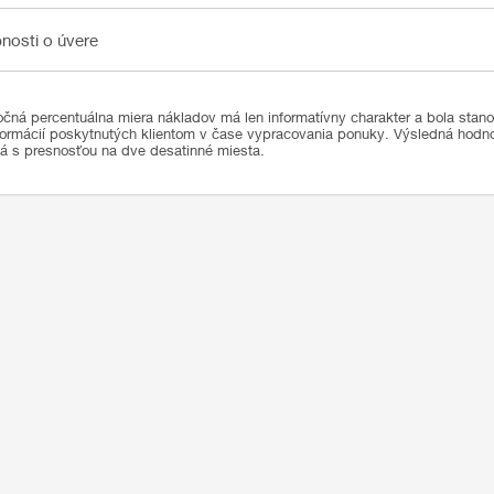
sti o úvere
nosti o úvere
čná percentuálna miera nákladov má len informatívny charakter a bola stan
formácií poskytnutých klientom v čase vypracovania ponuky. Výsledná hod
ná s presnosťou na dve desatinné miesta.