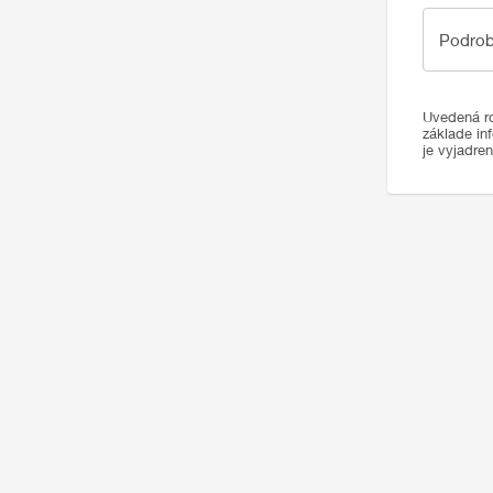
Podrobno
Podrob
Uvedená ro
základe in
je vyjadre