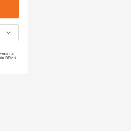
ovená na
nota RPMN