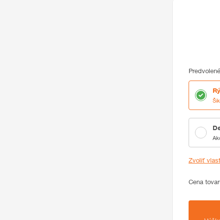
Predvolené
Rý
Ši
De
Ak
Zvoliť vlas
Cena
Cena tovar
Zhrnutie