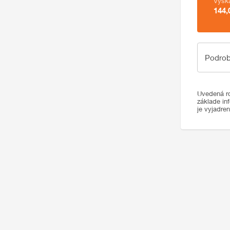
Výšk
144,
Podrobno
Podrob
Uvedená ro
základe in
je vyjadre