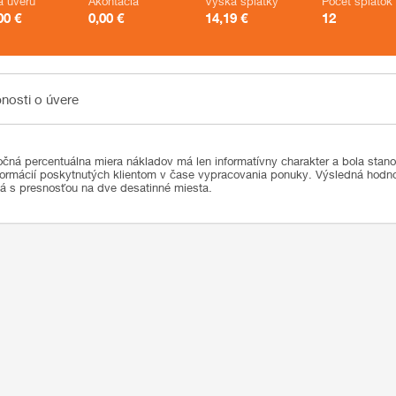
a úveru
Akontácia
Výška splátky
Počet splátok
00
€
0,00
€
14,19
€
12
sti o úvere
nosti o úvere
čná percentuálna miera nákladov má len informatívny charakter a bola stan
formácií poskytnutých klientom v čase vypracovania ponuky. Výsledná hod
ná s presnosťou na dve desatinné miesta.