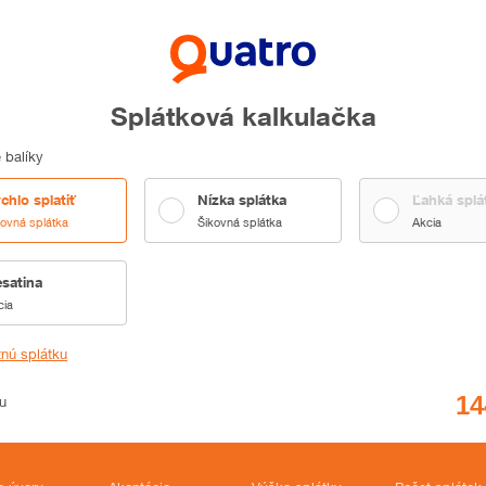
Splátková kalkulačka
 balíky
chlo splatiť
Nízka splátka
Ľahká splá
kovná splátka
Šikovná splátka
Akcia
satina
cia
tnú splátku
u