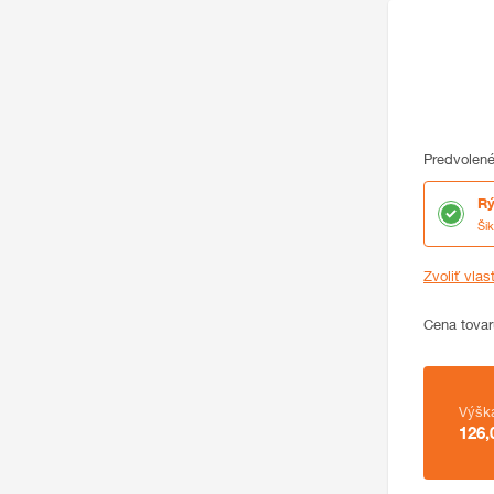
Predvolené
Rý
Ši
Zvoliť vlas
Cena
Cena tovar
Zhrnutie
Výšk
126,