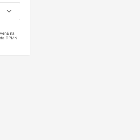
ovená na
nota RPMN