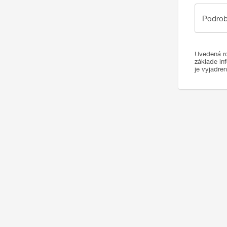
Podrobno
Podrob
Uvedená ro
základe in
je vyjadre