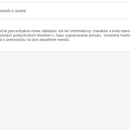
sti o úvere
nosti o úvere
čná percentuálna miera nákladov má len informatívny charakter a bola stan
formácií poskytnutých klientom v čase vypracovania ponuky. Výsledná hod
ná s presnosťou na dve desatinné miesta.