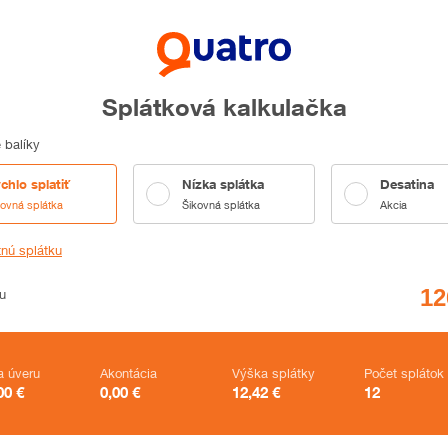
Splátková kalkulačka
 balíky
chlo splatiť
Nízka splátka
Desatina
kovná splátka
Šikovná splátka
Akcia
tnú splátku
u
a úveru
Akontácia
Výška splátky
Počet splátok
00
€
0,00
€
12,42
€
12