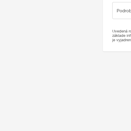
Podrobno
Podrob
Uvedená ro
základe in
je vyjadre