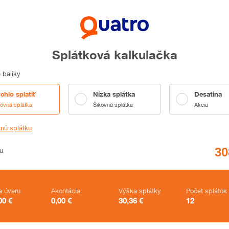
Splátková kalkulačka
 balíky
chlo splatiť
Nízka splátka
Desatina
kovná splátka
Šikovná splátka
Akcia
tnú splátku
u
a úveru
Akontácia
Výška splátky
Počet splátok
00
€
0,00
€
30,36
€
12