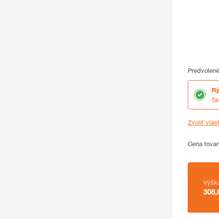
Predvolené
Rý
Ši
Zvoliť vlas
Cena
Cena tovar
Zhrnutie
Výšk
308,