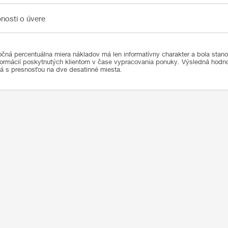
sti o úvere
nosti o úvere
čná percentuálna miera nákladov má len informatívny charakter a bola stan
formácií poskytnutých klientom v čase vypracovania ponuky. Výsledná hod
ná s presnosťou na dve desatinné miesta.