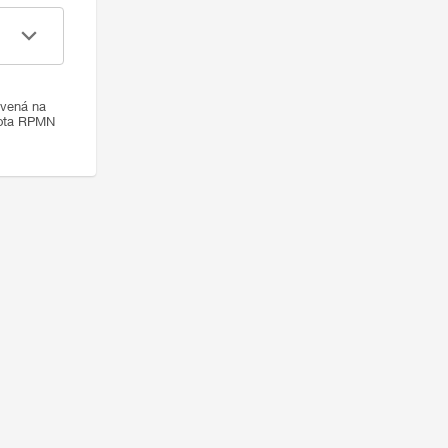
ovená na
nota RPMN