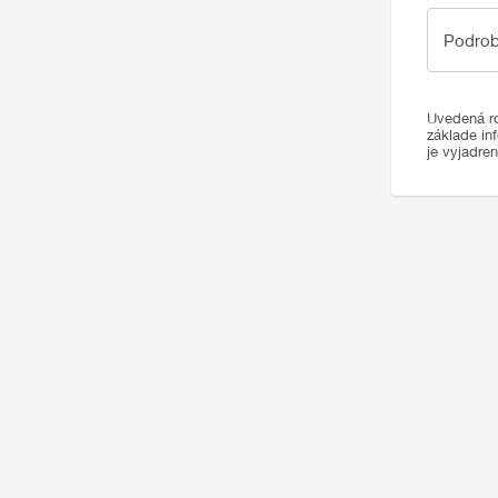
Podrobno
Podrob
Uvedená ro
základe in
je vyjadre