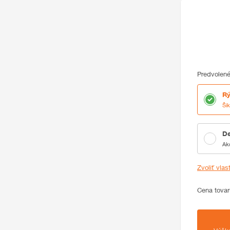
Predvolené
Rý
Ši
De
Ak
Zvoliť vlas
Cena
Cena tovar
Zhrnutie