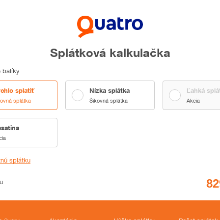
Splátková kalkulačka
 balíky
chlo splatiť
Nízka splátka
Ľahká splá
kovná splátka
Šikovná splátka
Akcia
satina
cia
tnú splátku
u