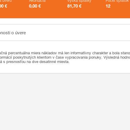
a úveru
Akontácia
Výška splátky
Počet splátok
00
€
0,00
€
81,70
€
12
sti o úvere
nosti o úvere
čná percentuálna miera nákladov má len informatívny charakter a bola stan
formácií poskytnutých klientom v čase vypracovania ponuky. Výsledná hod
ná s presnosťou na dve desatinné miesta.