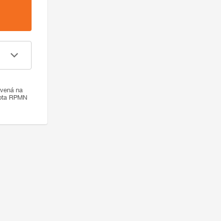
ovená na
nota RPMN