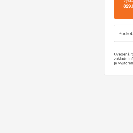
Výšk
829,
Podrobno
Podrob
Uvedená ro
základe in
je vyjadre