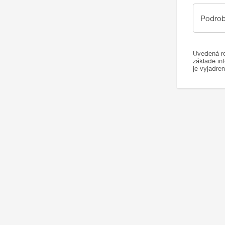
Podrobno
Podrob
Uvedená ro
základe in
je vyjadre