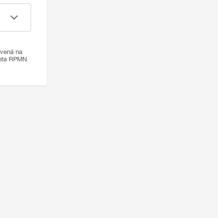
ovená na
nota RPMN