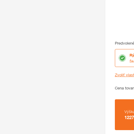
Predvolené
Rý
Ši
Zvoliť vlas
Cena
Cena tovar
Zhrnutie
Výšk
1227