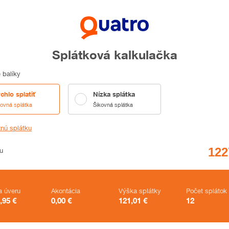
Splátková kalkulačka
 balíky
chlo splatiť
Nízka splátka
kovná splátka
Šikovná splátka
tnú splátku
u
a úveru
Akontácia
Výška splátky
Počet splátok
,95
€
0,00
€
121,01
€
12