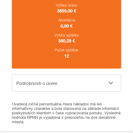
Výška úveru
3859,00
€
Akontácia
0,00
€
Výška splátky
380,28
€
Počet splátok
12
Podrobnosti o úvere
Podrobnosti o úvere
Uvedená ročná percentuálna miera nákladov má len
informatívny charakter a bola stanovená na základe informácií
poskytnutých klientom v čase vypracovania ponuky. Výsledná
hodnota RPMN je vyjadrená s presnosťou na dve desatinné
miesta.