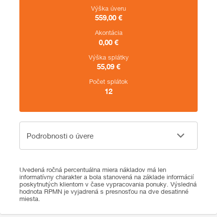
Výška úveru
559,00
€
Akontácia
0,00
€
Výška splátky
55,09
€
Počet splátok
12
Podrobnosti o úvere
Podrobnosti o úvere
Uvedená ročná percentuálna miera nákladov má len
informatívny charakter a bola stanovená na základe informácií
poskytnutých klientom v čase vypracovania ponuky. Výsledná
hodnota RPMN je vyjadrená s presnosťou na dve desatinné
miesta.