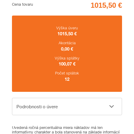
Cena
Cena tovaru
Zhrnutie
Výška úveru
1015,50
€
Akontácia
0,00
€
Výška splátky
100,07
€
Počet splátok
12
Podrobnosti o úvere
Podrobnosti o úvere
Uvedená ročná percentuálna miera nákladov má len
informatívny charakter a bola stanovená na základe informácií