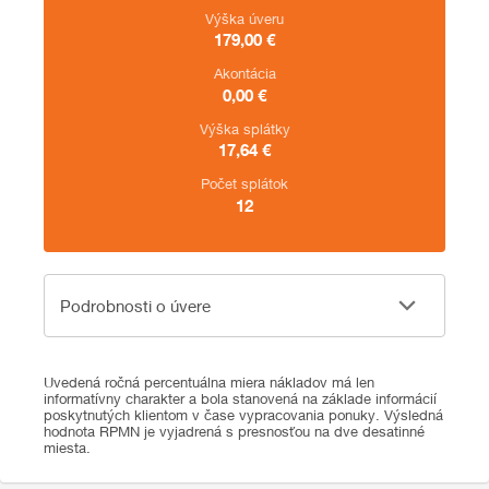
Výška úveru
179,00
€
Akontácia
0,00
€
Výška splátky
17,64
€
Počet splátok
12
Podrobnosti o úvere
Podrobnosti o úvere
Uvedená ročná percentuálna miera nákladov má len
informatívny charakter a bola stanovená na základe informácií
poskytnutých klientom v čase vypracovania ponuky. Výsledná
hodnota RPMN je vyjadrená s presnosťou na dve desatinné
miesta.