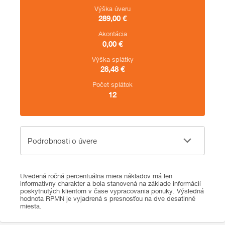
Výška úveru
289,00
€
Akontácia
0,00
€
Výška splátky
28,48
€
Počet splátok
12
Podrobnosti o úvere
Podrobnosti o úvere
Uvedená ročná percentuálna miera nákladov má len
informatívny charakter a bola stanovená na základe informácií
poskytnutých klientom v čase vypracovania ponuky. Výsledná
hodnota RPMN je vyjadrená s presnosťou na dve desatinné
miesta.