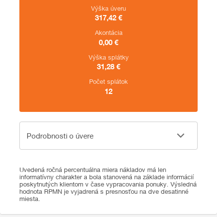
Výška úveru
317,42
€
Akontácia
0,00
€
Výška splátky
31,28
€
Počet splátok
12
Podrobnosti o úvere
Podrobnosti o úvere
Uvedená ročná percentuálna miera nákladov má len
informatívny charakter a bola stanovená na základe informácií
poskytnutých klientom v čase vypracovania ponuky. Výsledná
hodnota RPMN je vyjadrená s presnosťou na dve desatinné
miesta.