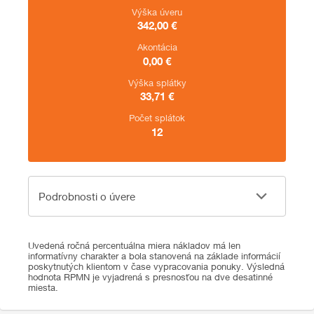
Výška úveru
342,00
€
Akontácia
0,00
€
Výška splátky
33,71
€
Počet splátok
12
Podrobnosti o úvere
Podrobnosti o úvere
Uvedená ročná percentuálna miera nákladov má len
informatívny charakter a bola stanovená na základe informácií
poskytnutých klientom v čase vypracovania ponuky. Výsledná
hodnota RPMN je vyjadrená s presnosťou na dve desatinné
miesta.