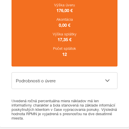
Výška úveru
176,00
€
Akontácia
0,00
€
Výška splátky
17,35
€
Počet splátok
12
Podrobnosti o úvere
Podrobnosti o úvere
Uvedená ročná percentuálna miera nákladov má len
informatívny charakter a bola stanovená na základe informácií
poskytnutých klientom v čase vypracovania ponuky. Výsledná
hodnota RPMN je vyjadrená s presnosťou na dve desatinné
miesta.