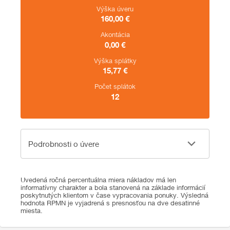
Výška úveru
160,00
€
Akontácia
0,00
€
Výška splátky
15,77
€
Počet splátok
12
Podrobnosti o úvere
Podrobnosti o úvere
Uvedená ročná percentuálna miera nákladov má len
informatívny charakter a bola stanovená na základe informácií
poskytnutých klientom v čase vypracovania ponuky. Výsledná
hodnota RPMN je vyjadrená s presnosťou na dve desatinné
miesta.