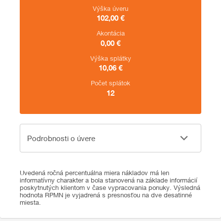
Výška úveru
102,00
€
Akontácia
0,00
€
Výška splátky
10,06
€
Počet splátok
12
Podrobnosti o úvere
Podrobnosti o úvere
Uvedená ročná percentuálna miera nákladov má len
informatívny charakter a bola stanovená na základe informácií
poskytnutých klientom v čase vypracovania ponuky. Výsledná
hodnota RPMN je vyjadrená s presnosťou na dve desatinné
miesta.