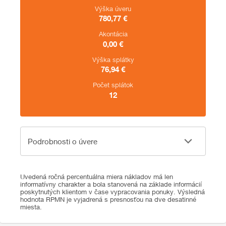
Výška úveru
780,77
€
Akontácia
0,00
€
Výška splátky
76,94
€
Počet splátok
12
Podrobnosti o úvere
Podrobnosti o úvere
Uvedená ročná percentuálna miera nákladov má len
informatívny charakter a bola stanovená na základe informácií
poskytnutých klientom v čase vypracovania ponuky. Výsledná
hodnota RPMN je vyjadrená s presnosťou na dve desatinné
miesta.