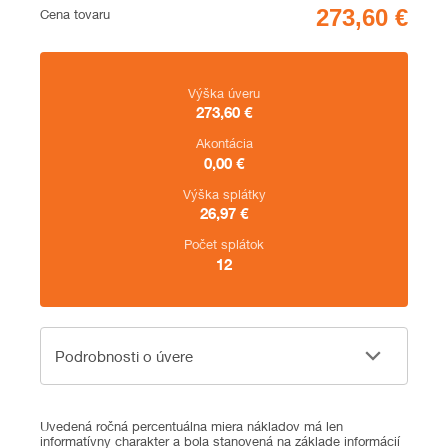
Cena
Cena tovaru
Zhrnutie
Výška úveru
273,60
€
Akontácia
0,00
€
Výška splátky
26,97
€
Počet splátok
12
Podrobnosti o úvere
Podrobnosti o úvere
Uvedená ročná percentuálna miera nákladov má len
informatívny charakter a bola stanovená na základe informácií