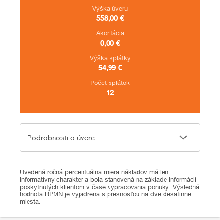
Výška úveru
558,00
€
Akontácia
0,00
€
Výška splátky
54,99
€
Počet splátok
12
Podrobnosti o úvere
Podrobnosti o úvere
Uvedená ročná percentuálna miera nákladov má len
informatívny charakter a bola stanovená na základe informácií
poskytnutých klientom v čase vypracovania ponuky. Výsledná
hodnota RPMN je vyjadrená s presnosťou na dve desatinné
miesta.