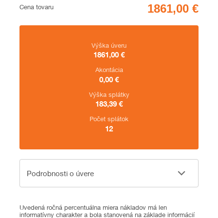
Cena
Cena tovaru
Zhrnutie
Výška úveru
1861,00
€
Akontácia
0,00
€
Výška splátky
183,39
€
Počet splátok
12
Podrobnosti o úvere
Podrobnosti o úvere
Uvedená ročná percentuálna miera nákladov má len
informatívny charakter a bola stanovená na základe informácií