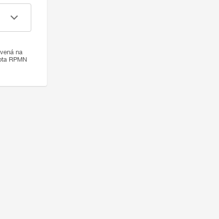
ovená na
nota RPMN