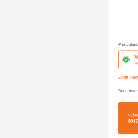
Predvolené
Rý
Ši
Zvoliť vlas
Cena
Cena tovar
Zhrnutie
Výšk
3917