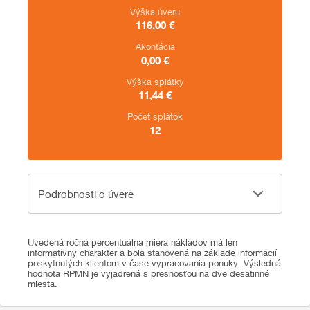
Výška úveru
116,00
€
Akontácia
0,00
€
Výška splátky
11,44
€
Počet splátok
12
Podrobnosti o úvere
Podrobnosti o úvere
Uvedená ročná percentuálna miera nákladov má len
informatívny charakter a bola stanovená na základe informácií
poskytnutých klientom v čase vypracovania ponuky. Výsledná
hodnota RPMN je vyjadrená s presnosťou na dve desatinné
miesta.