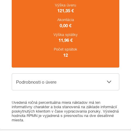
Výška úveru
121,35
€
Akontácia
0,00
€
Výška splátky
11,96
€
Počet splátok
12
Podrobnosti o úvere
Podrobnosti o úvere
Uvedená ročná percentuálna miera nákladov má len
informatívny charakter a bola stanovená na základe informácií
poskytnutých klientom v čase vypracovania ponuky. Výsledná
hodnota RPMN je vyjadrená s presnosťou na dve desatinné
miesta.