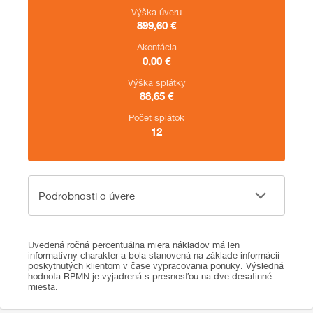
Výška úveru
899,60
€
Akontácia
0,00
€
Výška splátky
88,65
€
Počet splátok
12
Podrobnosti o úvere
Podrobnosti o úvere
Uvedená ročná percentuálna miera nákladov má len
informatívny charakter a bola stanovená na základe informácií
poskytnutých klientom v čase vypracovania ponuky. Výsledná
hodnota RPMN je vyjadrená s presnosťou na dve desatinné
miesta.