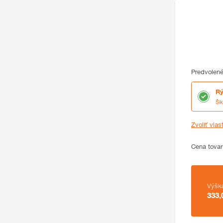
Predvolené
Rý
Ši
Zvoliť vlas
Cena
Cena tovar
Zhrnutie
Výšk
333,