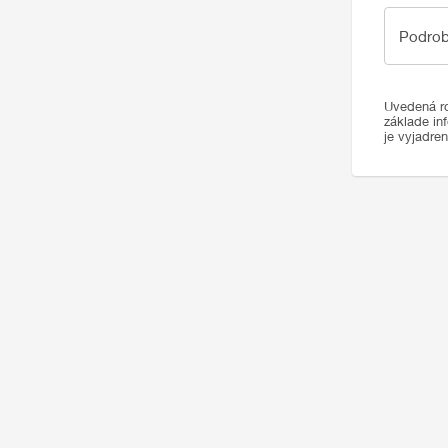
Podrobno
Podrob
Uvedená ro
základe in
je vyjadre