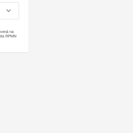
ovená na
nota RPMN