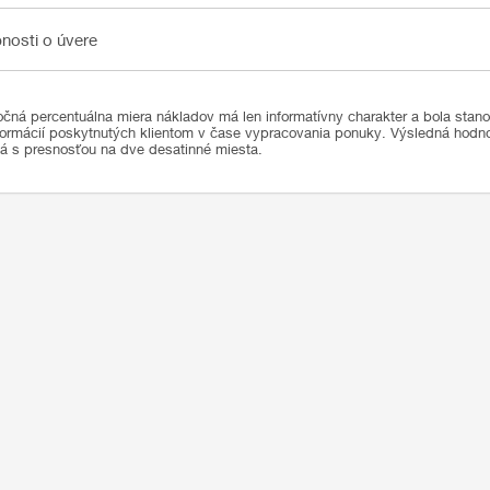
sti o úvere
nosti o úvere
čná percentuálna miera nákladov má len informatívny charakter a bola stan
formácií poskytnutých klientom v čase vypracovania ponuky. Výsledná hod
ná s presnosťou na dve desatinné miesta.