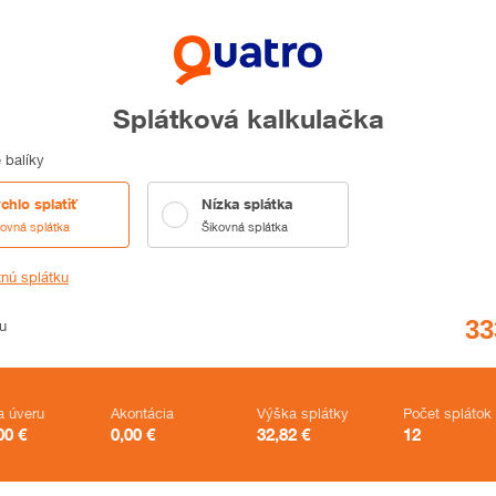
Splátková kalkulačka
 balíky
chlo splatiť
Nízka splátka
kovná splátka
Šikovná splátka
tnú splátku
u
a úveru
Akontácia
Výška splátky
Počet splátok
00
€
0,00
€
32,82
€
12