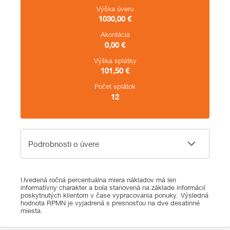
Výška úveru
1030,00
€
Akontácia
0,00
€
Výška splátky
101,50
€
Počet splátok
12
Podrobnosti o úvere
Podrobnosti o úvere
Uvedená ročná percentuálna miera nákladov má len
informatívny charakter a bola stanovená na základe informácií
poskytnutých klientom v čase vypracovania ponuky. Výsledná
hodnota RPMN je vyjadrená s presnosťou na dve desatinné
miesta.