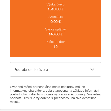
Výška úveru
1510,00
€
Akontácia
0,00
€
Výška splátky
148,80
€
Počet splátok
12
Podrobnosti o úvere
Podrobnosti o úvere
Uvedená ročná percentuálna miera nákladov má len
informatívny charakter a bola stanovená na základe informácií
poskytnutých klientom v čase vypracovania ponuky. Výsledná
hodnota RPMN je vyjadrená s presnosťou na dve desatinné
miesta.