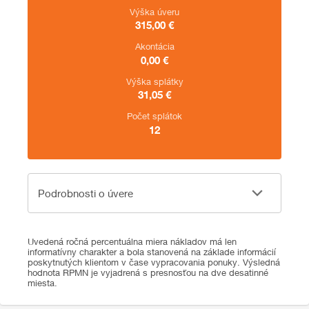
Výška úveru
315,00
€
Akontácia
0,00
€
Výška splátky
31,05
€
Počet splátok
12
Podrobnosti o úvere
Podrobnosti o úvere
Uvedená ročná percentuálna miera nákladov má len
informatívny charakter a bola stanovená na základe informácií
poskytnutých klientom v čase vypracovania ponuky. Výsledná
hodnota RPMN je vyjadrená s presnosťou na dve desatinné
miesta.