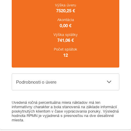
Výška úveru
7520,25
€
Akontácia
0,00
€
Výška splátky
741,06
€
Počet splátok
12
Podrobnosti o úvere
Podrobnosti o úvere
Uvedená ročná percentuálna miera nákladov má len
informatívny charakter a bola stanovená na základe informácií
poskytnutých klientom v čase vypracovania ponuky. Výsledná
hodnota RPMN je vyjadrená s presnosťou na dve desatinné
miesta.