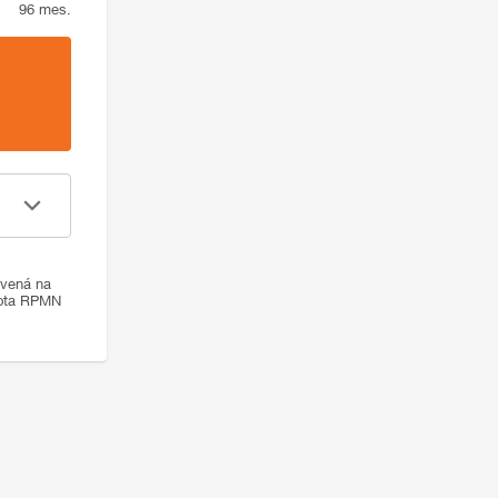
96 mes.
ovená na
nota RPMN