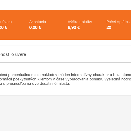
a úveru
Akontácia
Výška splátky
Počet splátok
00
€
0,00
€
8,90
€
20
sti o úvere
nosti o úvere
čná percentuálna miera nákladov má len informatívny charakter a bola stan
formácií poskytnutých klientom v čase vypracovania ponuky. Výsledná hod
ná s presnosťou na dve desatinné miesta.