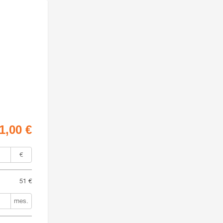
€
ahu od 0 do 51 €
51 €
mes.
rozsahu od 6 do 96 mesiacov