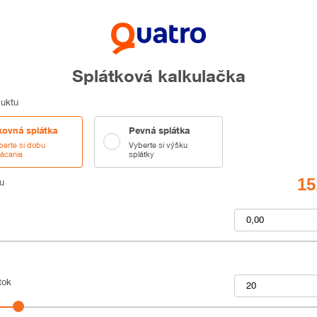
Splátková kalkulačka
duktu
kovná splátka
Pevná splátka
berte si dobu
Vyberte si výšku
lácania
splátky
u
Akontácia v rozs
tok
Počet splátok v 