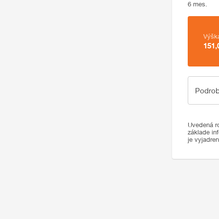
6 mes.
Zhrnutie
Výšk
151,
Podrobno
Podrob
Uvedená ro
základe in
je vyjadre