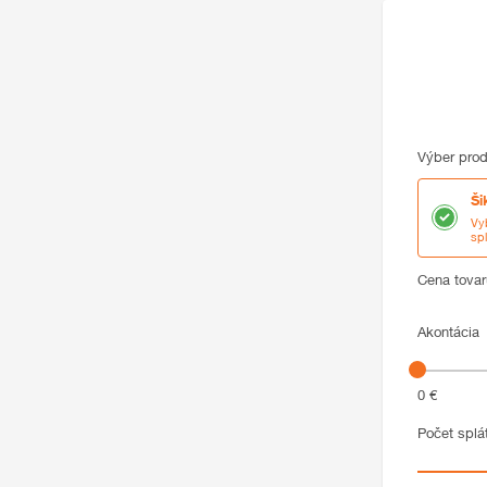
Výber pro
Ši
Vy
sp
Cena
Cena tovar
Akontácia
0 €
Počet splá