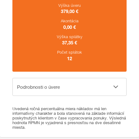
Výška úveru
379,00
€
Akontácia
0,00
€
Výška splátky
37,35
€
Počet splátok
12
Podrobnosti o úvere
Podrobnosti o úvere
Uvedená ročná percentuálna miera nákladov má len
informatívny charakter a bola stanovená na základe informácií
poskytnutých klientom v čase vypracovania ponuky. Výsledná
hodnota RPMN je vyjadrená s presnosťou na dve desatinné
miesta.