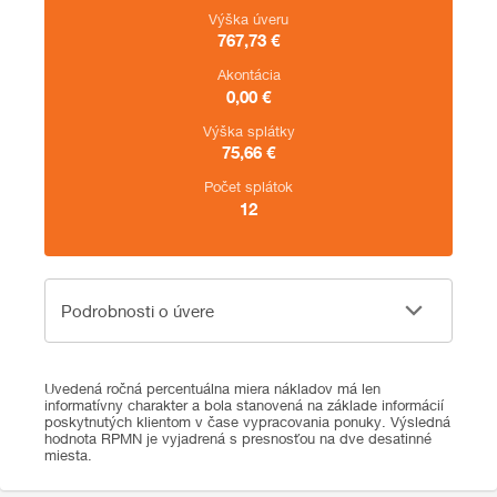
Výška úveru
767,73
€
Akontácia
0,00
€
Výška splátky
75,66
€
Počet splátok
12
Podrobnosti o úvere
Podrobnosti o úvere
Uvedená ročná percentuálna miera nákladov má len
informatívny charakter a bola stanovená na základe informácií
poskytnutých klientom v čase vypracovania ponuky. Výsledná
hodnota RPMN je vyjadrená s presnosťou na dve desatinné
miesta.