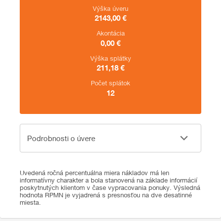
Výška úveru
2143,00
€
Akontácia
0,00
€
Výška splátky
211,18
€
Počet splátok
12
Podrobnosti o úvere
Podrobnosti o úvere
Uvedená ročná percentuálna miera nákladov má len
informatívny charakter a bola stanovená na základe informácií
poskytnutých klientom v čase vypracovania ponuky. Výsledná
hodnota RPMN je vyjadrená s presnosťou na dve desatinné
miesta.