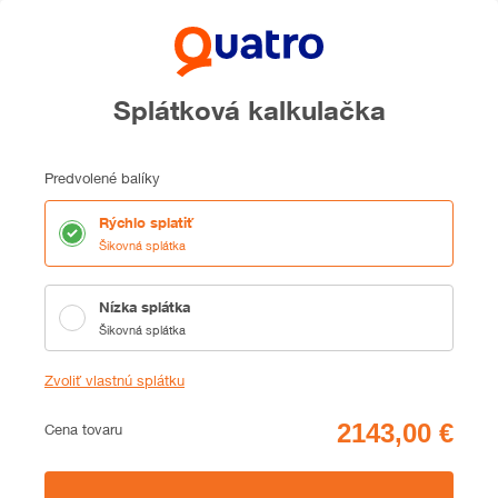
Splátková kalkulačka
Predvolené balíky
Rýchlo splatiť
Šikovná splátka
Nízka splátka
Šikovná splátka
Zvoliť vlastnú splátku
Cena
Cena tovaru
Zhrnutie