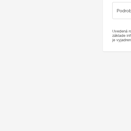
Podrobno
Podrob
Uvedená ro
základe in
je vyjadre