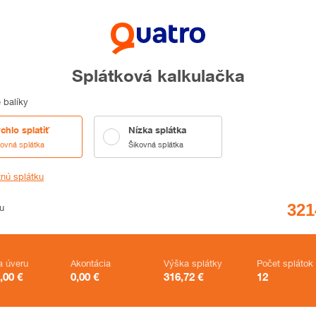
Splátková kalkulačka
 balíky
chlo splatiť
Nízka splátka
kovná splátka
Šikovná splátka
tnú splátku
u
a úveru
Akontácia
Výška splátky
Počet splátok
,00
€
0,00
€
316,72
€
12