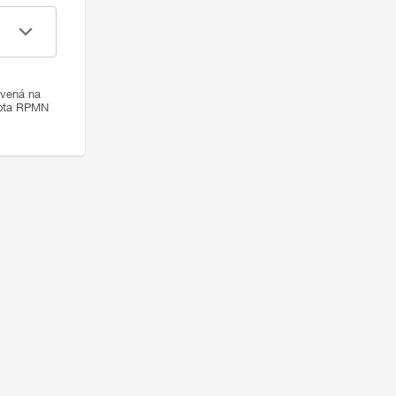
ovená na
nota RPMN