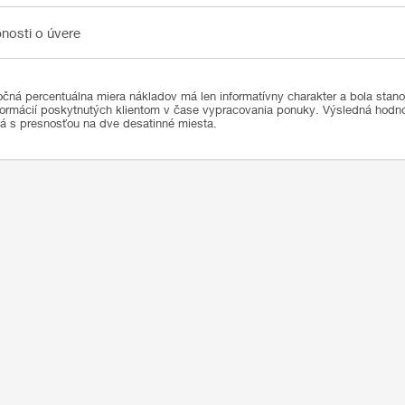
sti o úvere
nosti o úvere
čná percentuálna miera nákladov má len informatívny charakter a bola stan
formácií poskytnutých klientom v čase vypracovania ponuky. Výsledná hod
ná s presnosťou na dve desatinné miesta.