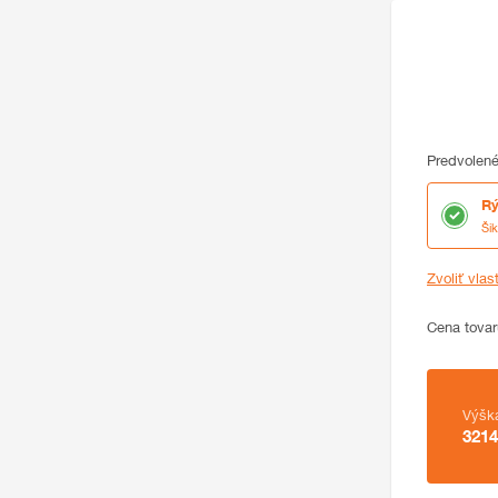
Predvolené
Rý
Ši
Zvoliť vlas
Cena
Cena tovar
Zhrnutie
Výšk
3214