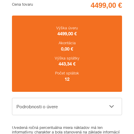
Cena
Cena tovaru
Zhrnutie
Výška úveru
4499,00
€
Akontácia
0,00
€
Výška splátky
443,34
€
Počet splátok
12
Podrobnosti o úvere
Podrobnosti o úvere
Uvedená ročná percentuálna miera nákladov má len
informatívny charakter a bola stanovená na základe informácií