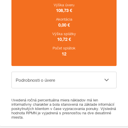
Výška úveru
108,73
€
Akontácia
0,00
€
Výška splátky
10,72
€
Počet splátok
12
Podrobnosti o úvere
Podrobnosti o úvere
Uvedená ročná percentuálna miera nákladov má len
informatívny charakter a bola stanovená na základe informácií
poskytnutých klientom v čase vypracovania ponuky. Výsledná
hodnota RPMN je vyjadrená s presnosťou na dve desatinné
miesta.