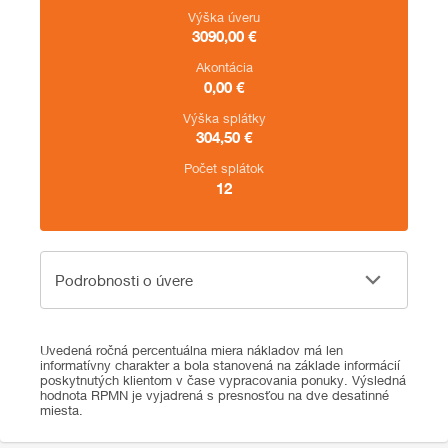
Výška úveru
3090,00
€
Akontácia
0,00
€
Výška splátky
304,50
€
Počet splátok
12
Podrobnosti o úvere
Podrobnosti o úvere
Uvedená ročná percentuálna miera nákladov má len
informatívny charakter a bola stanovená na základe informácií
poskytnutých klientom v čase vypracovania ponuky. Výsledná
hodnota RPMN je vyjadrená s presnosťou na dve desatinné
miesta.