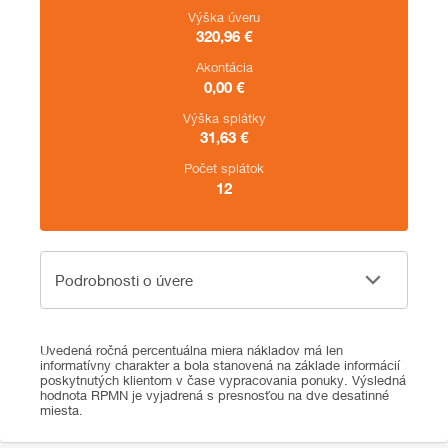
Výška úveru
320,96
€
Akontácia
0,00
€
Výška splátky
31,63
€
Počet splátok
12
Podrobnosti o úvere
Podrobnosti o úvere
Uvedená ročná percentuálna miera nákladov má len
informatívny charakter a bola stanovená na základe informácií
poskytnutých klientom v čase vypracovania ponuky. Výsledná
hodnota RPMN je vyjadrená s presnosťou na dve desatinné
miesta.