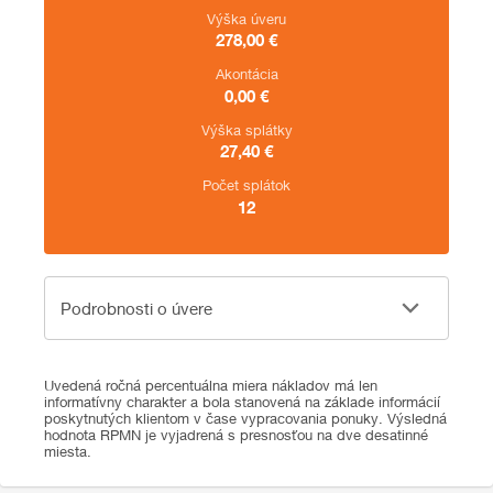
Výška úveru
278,00
€
Akontácia
0,00
€
Výška splátky
27,40
€
Počet splátok
12
Podrobnosti o úvere
Podrobnosti o úvere
Uvedená ročná percentuálna miera nákladov má len
informatívny charakter a bola stanovená na základe informácií
poskytnutých klientom v čase vypracovania ponuky. Výsledná
hodnota RPMN je vyjadrená s presnosťou na dve desatinné
miesta.