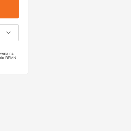
ovená na
nota RPMN