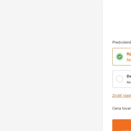
Predvolené
Rý
Ši
De
Ak
Zvoliť vlas
Cena
Cena tovar
Zhrnutie