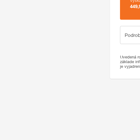
Výšk
449,
Podrobno
Podrob
Uvedená ro
základe in
je vyjadre