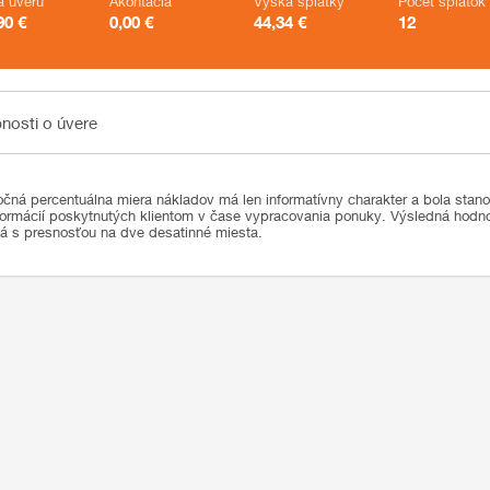
a úveru
Akontácia
Výška splátky
Počet splátok
90
€
0,00
€
44,34
€
12
sti o úvere
nosti o úvere
čná percentuálna miera nákladov má len informatívny charakter a bola stan
formácií poskytnutých klientom v čase vypracovania ponuky. Výsledná hod
ná s presnosťou na dve desatinné miesta.