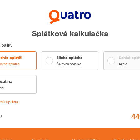
Splátková kalkulačka
 balíky
chlo splatiť
Nízka splátka
Ľahká splá
kovná splátka
Šikovná splátka
Akcia
satina
cia
tnú splátku
u