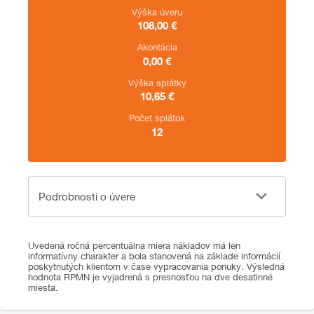
Výška úveru
108,00
€
Akontácia
0,00
€
Výška splátky
10,65
€
Počet splátok
12
Podrobnosti o úvere
Podrobnosti o úvere
Uvedená ročná percentuálna miera nákladov má len
informatívny charakter a bola stanovená na základe informácií
poskytnutých klientom v čase vypracovania ponuky. Výsledná
hodnota RPMN je vyjadrená s presnosťou na dve desatinné
miesta.