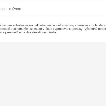
sti o úvere
nosti o úvere
čná percentuálna miera nákladov má len informatívny charakter a bola stan
formácií poskytnutých klientom v čase vypracovania ponuky. Výsledná hod
ná s presnosťou na dve desatinné miesta.