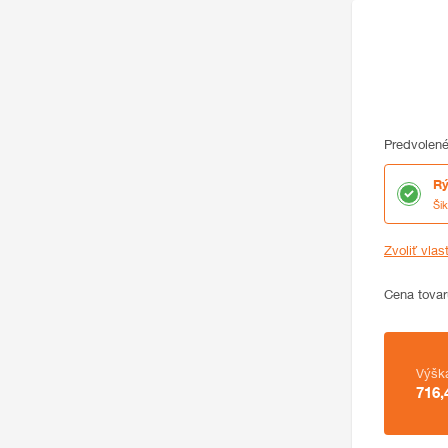
Predvolené
Rý
Ši
Zvoliť vlas
Cena
Cena tovar
Zhrnutie
Výšk
716,