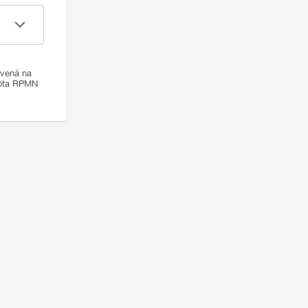
ovená na
nota RPMN