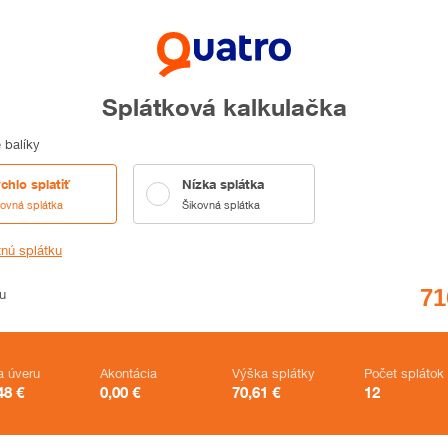
Splátková kalkulačka
 balíky
chlo splatiť
Nízka splátka
kovná splátka
Šikovná splátka
tnú splátku
u
a úveru
Akontácia
Výška splátky
Počet splátok
48
€
0,00
€
70,61
€
12