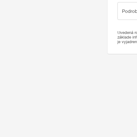
Podrobno
Podrob
Uvedená ro
základe in
je vyjadre